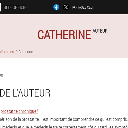
SITE OFFICIEL
PARTAGEZ CECI
CATHERINE
AUTEUR
d'articles
Catherine
ES
DE L'AUTEUR
a prostatite chronique?
guérison de la prostatite, il est important de comprendre ce qui est compris.
édecin et que le médecin le traite correctement, tôt ou tard, les symptô