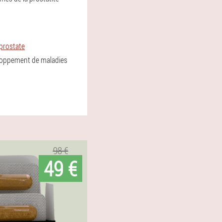
 prostate
veloppement de maladies
98 €
49 €