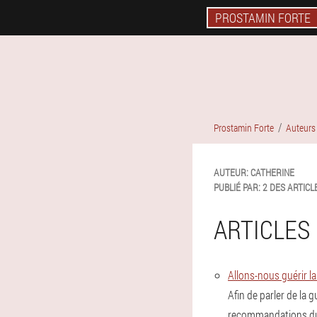
PROSTAMIN FORTE
Prostamin Forte
Auteurs 
AUTEUR:
CATHERINE
PUBLIÉ PAR:
2 DES ARTICL
ARTICLES 
Allons-nous guérir l
Afin de parler de la 
recommandations du m